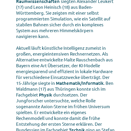
Raumwissenschaften
siegten Alexander Leukert
(17) und Leon Heinisch (18) aus Baden-
Württemberg. Sie zeigten mit einer selbst
programmierten Simulation, wie ein Satellit auf
stabilen Bahnen sicher durch ein komplexes
System aus mehreren Himmelskörpern
navigieren kann.
Aktuell läuft künstliche Intelligenz zumeist in
großen, energieintensiven Rechnernetzen. Als
Alternative entwickelte Malte Rauschenbach aus
Bayern eine Art Übersetzer, der KI-Modelle
energiesparend und effizient in lokale Hardware
für verschiedene Einsatzzwecke überträgt. Der
15-Jährige siegte in
Mathematik/Informatik
. Ben
Waldmann (17) aus Thüringen konnte sich im
Fachgebiet
Physik
durchsetzen. Der
Jungforscher untersuchte, welche Rolle
sogenannte Axion-Sterne im frühen Universum
spielten. Er entwickelte ein eigenes
Rechenmodell und konnte damit die frühe
Entstehung der ersten Sterne erklären. Der
Bundessieg im Fachgebiet
Technik
ging an Stefan