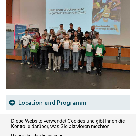
Location und Programm
Der Regionalwettbewerb Jugend forscht/Jugend
Patenunternehmen
Diese Website verwendet Cookies und gibt Ihnen die
forscht junior Halle fand am
Dienstag, dem 17.
Kontrolle darüber, was Sie aktivieren möchten
Februar 2026
in der Schweißtechnischen Lehr-
Datenschutzbestimmungen